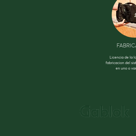
FABRI
Licencia de la l
fabricacion del si
en uno o var