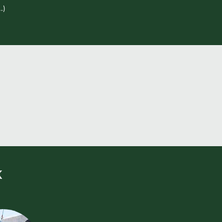
.)
ROS
LICENCIAS
K