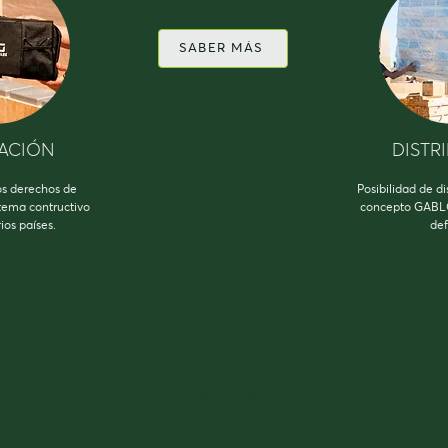
SABER MÁS
CACIÓN
DISTR
os derechos de
Posibilidad de di
stema contructivo
concepto GABLO
ios países.
def
SISTEMA
PRODUCTOS
PROYECTOS
NOSOTROS
LICENCIAS