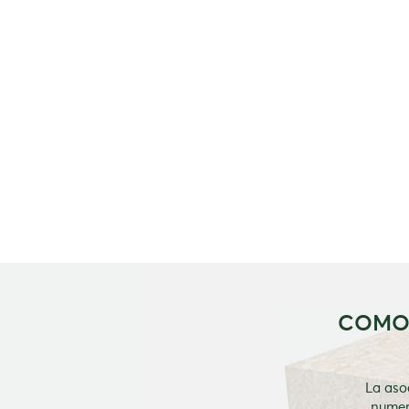
COMO 
La aso
numero