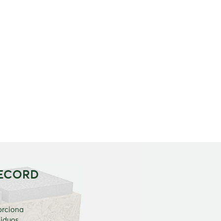
RECORD
orciona
siduos.