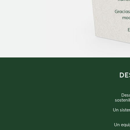
Gracias
mod
E
DE
Desd
sosteni
Un siste
Un equi