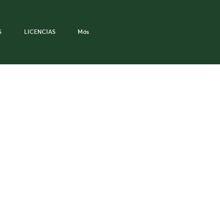
S
LICENCIAS
Más