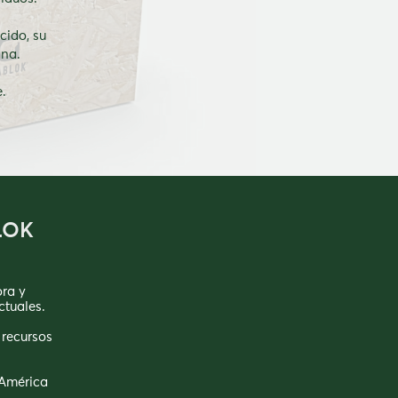
cido, su
ana.
.
LOK
ra y
ctuales.
 recursos
 América