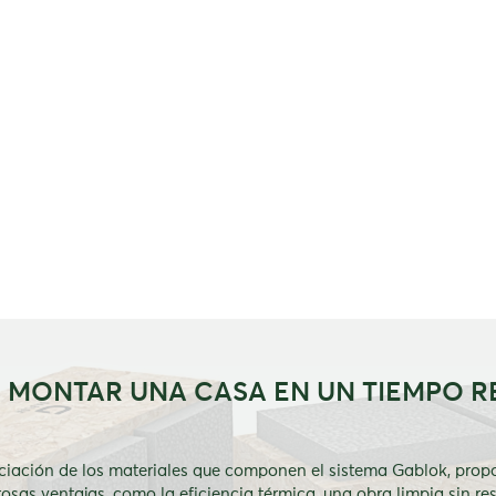
MONTAR UNA CASA EN UN TIEMPO 
ciación de los materiales que componen el sistema Gablok, prop
sas ventajas, como la eficiencia térmica, una obra limpia sin re