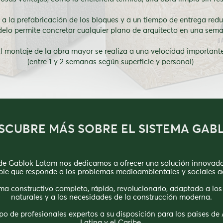
 a la prefabricación de los bloques y a un tiempo de entrega redu
elo permite concretar cualquier plano de arquitecto en una sem
l montaje de la obra mayor se realiza a una velocidad importante
(entre 1 y 2 semanas según superficie y personal)
SCUBRE MÁS SOBRE EL SISTEMA GAB
e Gablok Latam nos dedicamos a ofrecer una solución innovado
ble que responde a los problemas medioambientales y sociales a
ma constructivo completo, rápido, revolucionario, adaptado a los
naturales y a las necesidades de la construcción moderna.
po de profesionales expertos a su disposición para los paises de
Latina y el Caribe.